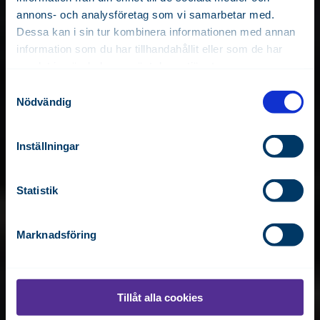
annons- och analysföretag som vi samarbetar med.
Dessa kan i sin tur kombinera informationen med annan
information som du har tillhandahållit eller som de har
samlat in när du har använt deras tjänster.
Personuppgiftspolicy
S
Nödvändig
a
m
t
Inställningar
y
c
k
Statistik
e
s
Marknadsföring
v
a
l
Tillåt alla cookies