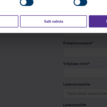
Sukunimi
*
Salli valinta
Sähköpostiosoite
*
Puhelinnumero
*
Yrityksen nimi
*
Laskutusosoite
Laskutusviite