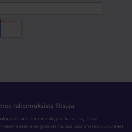
tekee rakennuksista fiksuja
ologiaosaamisemme näkyy ratkaisuissa, joissa
 rakennusten energiakustannuksia, sisäilmasto-olosuhteet