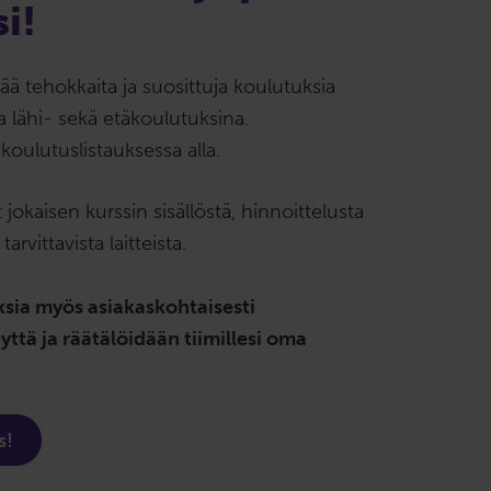
i!
ää tehokkaita ja suosittuja koulutuksia
 lähi- sekä etäkoulutuksina.
oulutuslistauksessa alla.
jokaisen kurssin sisällöstä, hinnoittelusta
arvittavista laitteista.
sia myös asiakaskohtaisesti
yttä ja räätälöidään tiimillesi oma
s!