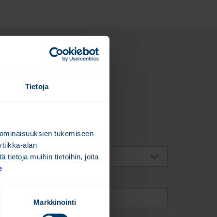
en!
Tietoja
mointi
 ominaisuuksien tukemiseen
 päällä
*
tiikka-alan
ietoja muihin tietoihin, joita
e
Markkinointi