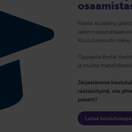
osaamistas
Fidelix Academy järjest
rakennusautomaatiosta
Koulutusmuoto näkyy k
Oppaasta löydät tiedot 
ja muista mahdollisesti t
Järjestämme koulutuk
räätälöityinä, ota yhte
paketti!
Lataa koulutusopa