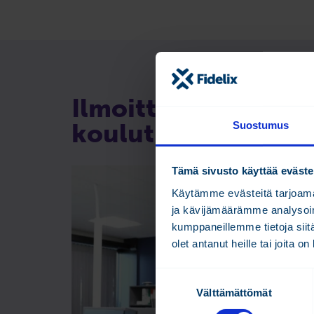
Ilmoittaudu mukaa
koulutukseen nyt!
Suostumus
Tämä sivusto käyttää eväste
Käytämme evästeitä tarjoama
ja kävijämäärämme analysoim
kumppaneillemme tietoja siitä
olet antanut heille tai joita o
S
Välttämättömät
u
o