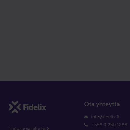
Ota yhteyttä
info@fidelix.fi
+358 9 250 1288
Tietosuojaseloste