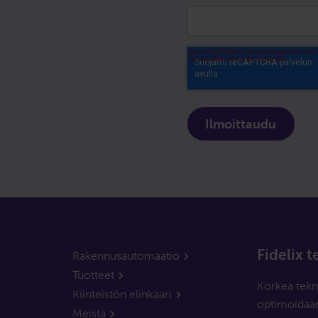
Fidelix 
Rakennusautomaatio
Tuotteet
Korkea tekn
Kiinteistön elinkaari
optimoidaan
Meistä