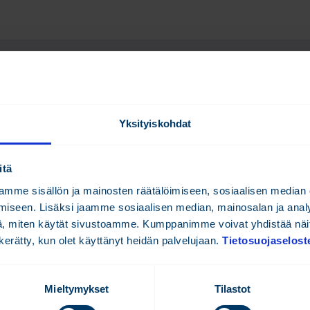
n Academy
Ilmoittaudu koulutukse
Yksityiskohdat
koulutukset:
2-3.6. ti-ke FX-Editor
itä
9-10.6. ti-ke ST-Ohjel
mme sisällön ja mainosten räätälöimiseen, sosiaalisen median
Osallistun etänä/paikan
iseen. Lisäksi jaamme sosiaalisen median, mainosalan ja analy
, miten käytät sivustoamme. Kumppanimme voivat yhdistää näitä t
n kerätty, kun olet käyttänyt heidän palvelujaan.
Tietosuojaselost
Etunimi
*
Mieltymykset
Tilastot